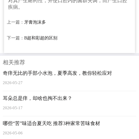
对其产生耐药性，并使口腔内的菌群失调，而产生口腔
疾病。
上一篇：
牙膏泡沫多
下一篇：
B超和彩超的区别
相关推荐
奇痒无比的手部小水泡，夏季高发，教你轻松应对
2026-05-27
耳朵总是痒，却啥也掏不出来？
2026-05-17
哪些“苦”味适合夏天吃 推荐3种家常苦味食材
2026-05-06