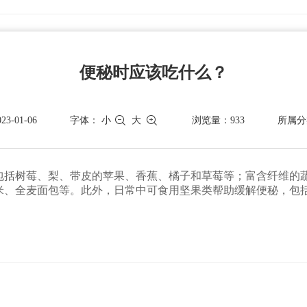
便秘时应该吃什么？
-01-06
字体：
小
大
浏览量：933
所属分
包括树莓、梨、带皮的苹果、香蕉、橘子和草莓等；富含纤维的
米、全麦面包等。此外，日常中可食用坚果类帮助缓解便秘，包