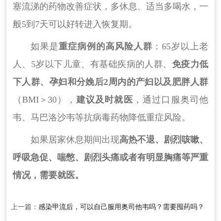
塞流涕的药物改善症状，多休息、适当多喝水，一
般5到7天可以好转进入恢复期。
如果是
重症病例的高风险人群
：65岁以上老
人、5岁以下儿童、有基础疾病的人群、
免疫力低
下人群、孕妇和分娩后2周内的产妇以及肥胖人群
（BMI＞30），
建议及时就医
，通过口服奥司他
韦、马巴洛沙韦等抗病毒药物降低重症风险。
如果居家休息期间出现
高热不退、剧烈咳嗽、
呼吸急促、喘憋、剧烈头痛或者有明显胸痛等严重
情况，需要就医。
上一篇：
感染甲流后，可以自己服用奥司他韦吗？需要囤药吗？