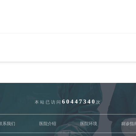
60447340
本站已访问
次
联系我们
医院介绍
医院环境
就诊指