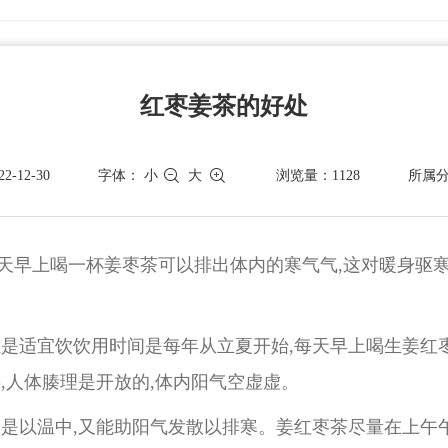
红枣姜茶的好处
-12-30
字体：
小
大
浏览量：1128
所属
天早上喝一杯姜枣茶可以排出体内的寒气气,这对暖身驱寒
。
是适宜饮饮用时间是每年从立夏开始,每天早上喝生姜红枣
,人体腠理是开放的,体内阳气空虚虚。
虚是以温中,又能助阳气发散以排寒。姜红枣茶尽量在上午