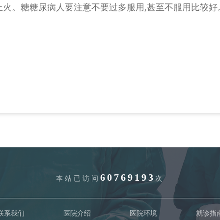
上火。糖糖尿病人要注意不要过多服用,甚至不服用比较好
60769193
本站已访问
次
联系我们
医院介绍
医院环境
就诊指