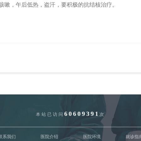
咳嗽，午后低热，盗汗，要积极的抗结核治疗。
60609391
本站已访问
次
联系我们
医院介绍
医院环境
就诊指