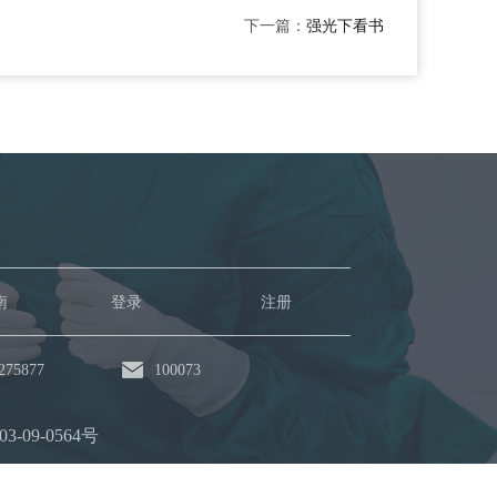
下一篇：
强光下看书
南
登录
注册
75877
100073
-09-0564号