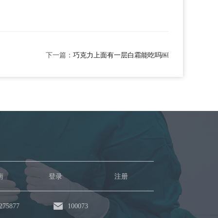
下一篇：
巧克力上面有一层白霜能吃吗￼
南
登录
注册
75877
100073