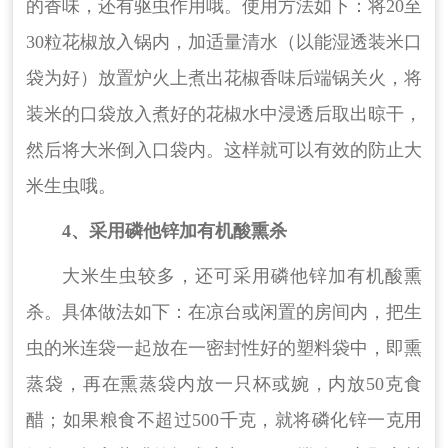
的香味，还有驱虫作用哦。使用方法如下：将20至
30粒花椒放入锅内，加适量清水（以能湿透装米口
袋为好）放置炉火上煮出花椒香味后端锅关火，将
装米的口袋放入煮好的花椒水中浸透后取出晾干，
然后将大米倒入口袋内。这样就可以有效的防止大
米生虫哦。
4、采用磷他锌加有机酸熏杀
大米生虫较多，还可采用磷他锌加有机酸熏
杀。具体做法如下：在凉台或闲置的房间内，把生
虫的米连袋一起放在一密封性好的塑料袋中，即熏
蒸袋，再在熏蒸袋内放一只杯或婉，内放50克食
醋；如果粮食不超过500千克，就将磷化锌一克用