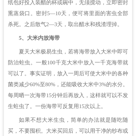
纸包好投入装醋的杯或碗中，无须搅动，立即密封
熏蒸袋口。密封5—10天，便可将里面的害虫全部
杀死。之后散气2—3天，取出醋水和残渣理掉。
5、大米内放海带
夏天大米极易生虫，若将海带放入大米中即可
防治蛀虫。一般100千克大米中放入一千克海带就
可以了。事实证明，放入一周后可使大米中的各种
菌类减少60%至80%，还能吸收大米中3%的水分。
每周晒一次海带15分钟后再放入，这样就可以不发
生蛀虫了。一份海带可反复用15次以上。
如果不想大米生虫，简单的办法就是随吃随
买，不要囤积。大米买回后，可以用干净的纱布或