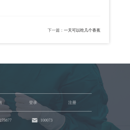
下一篇：
一天可以吃几个香蕉
南
登录
注册
75877
100073