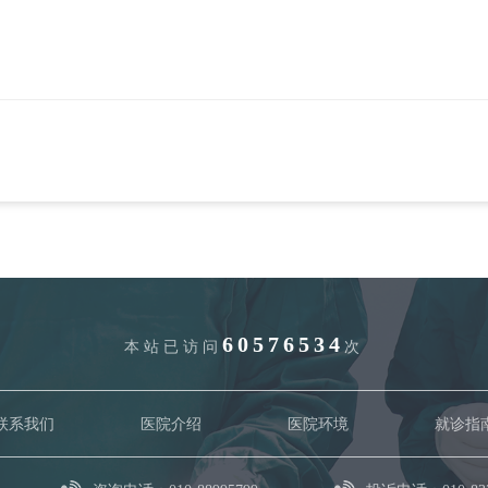
60576534
本站已访问
次
联系我们
医院介绍
医院环境
就诊指